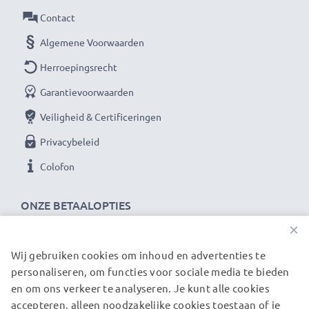
Contact
Algemene Voorwaarden
Herroepingsrecht
Garantievoorwaarden
Veiligheid & Certificeringen
Privacybeleid
Colofon
ONZE BETAALOPTIES
×
Wij gebruiken cookies om inhoud en advertenties te
ONZE VERZENDPARTNERS
personaliseren, om functies voor sociale media te bieden
en om ons verkeer te analyseren. Je kunt alle cookies
accepteren, alleen noodzakelijke cookies toestaan of je
© subtel.nl 2026