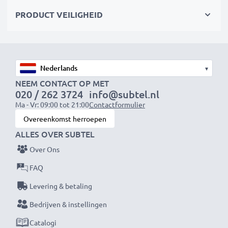
Kies CELLONIC en lever nooit in op kwaliteit.
PRODUCT VEILIGHEID
Bestel nu!
▾
NEEM CONTACT OP MET
020 / 262 3724
info@subtel.nl
Ma - Vr: 09:00 tot 21:00
Contactformulier
Overeenkomst herroepen
ALLES OVER SUBTEL
Over Ons
FAQ
Levering & betaling
Bedrijven & instellingen
Catalogi