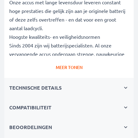
Onze accus met lange levensduur leveren constant
hoge prestaties die gelijk zijn aan je originele batterij
of deze zelfs overtreffen - en dat voor een groot
aantal laadcycli.
Hoogste kwaliteits- en veiligheidsnormen
Sinds 2004 zijn wij batterijspecialisten. Al onze
vervangende accus ondergaan strenge, nauwkeurige
tests om volledig te voldoen aan de hoogste EU-
MEER TONEN
normen. Daarom bieden wij 3 jaar garantie.
De duurzame keuze
TECHNISCHE DETAILS
Vervang de batterij, niet je apparaat. Het is de
slimmere, goedkopere en milieuvriendelijkere keuze,
die je geld bespaart en tegelijkertijd je ecologische
COMPATIBILITEIT
voetafdruk verkleint door recycling.
BEOORDELINGEN