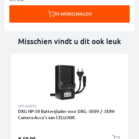
IN WINKELWAGEN
Misschien vindt u dit ook leuk
B
OPLADERS
DXG NP-50 Batterijlader voor DXG -5E0V / -5E8V
Camera Accu's van CELLONIC
€ 19,95