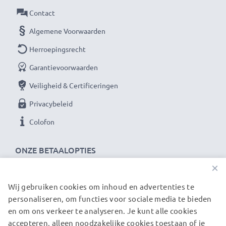
Contact
Algemene Voorwaarden
Herroepingsrecht
Garantievoorwaarden
Veiligheid & Certificeringen
Privacybeleid
Colofon
ONZE BETAALOPTIES
×
Wij gebruiken cookies om inhoud en advertenties te
ONZE VERZENDPARTNERS
personaliseren, om functies voor sociale media te bieden
en om ons verkeer te analyseren. Je kunt alle cookies
accepteren, alleen noodzakelijke cookies toestaan of je
© subtel.nl 2026