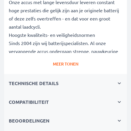
Onze accus met lange levensduur leveren constant
hoge prestaties die gelijk zijn aan je originele batterij
of deze zelfs overtreffen - en dat voor een groot
aantal laadcycli.
Hoogste kwaliteits- en veiligheidsnormen
Sinds 2004 zijn wij batterijspecialisten. Al onze
vervangende accus ondergaan strenge, nauwkeurige
tests om volledig te voldoen aan de hoogste EU-
MEER TONEN
normen. Daarom bieden wij 3 jaar garantie.
De duurzame keuze
TECHNISCHE DETAILS
Vervang de batterij, niet je apparaat. Het is de
slimmere, goedkopere en milieuvriendelijkere keuze,
die je geld bespaart en tegelijkertijd je ecologische
COMPATIBILITEIT
voetafdruk verkleint door recycling.
BEOORDELINGEN