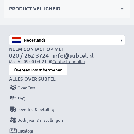
Kies CELLONIC en lever nooit in op kwaliteit.
PRODUCT VEILIGHEID
Bestel nu!
▾
NEEM CONTACT OP MET
020 / 262 3724
info@subtel.nl
Ma - Vr: 09:00 tot 21:00
Contactformulier
Overeenkomst herroepen
ALLES OVER SUBTEL
Over Ons
FAQ
Levering & betaling
Bedrijven & instellingen
Catalogi