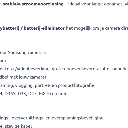
en
stabiele stroomvoorziening
– ideaal voor lange opnames, v
atterij / batterij-eliminator
het mogelijk om je camera dire
voor Samsung camera’s
oom
oor foto-/videobewerking, grote gegevensoverdracht of onond
tibel met jouw camera)
aming, vlogging, portret- en productfotografie
, D365, D33, D27, MX10 en meer
tings-, oververhittings- en overspanningsbeveiliging
e, stevige kabel