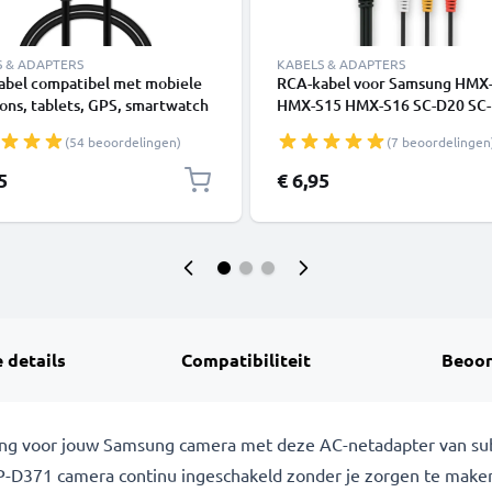
S & ADAPTERS
KABELS & ADAPTERS
abel compatibel met mobiele
RCA-kabel voor Samsung HMX
ons, tablets, GPS, smartwatch
HMX-S15 HMX-S16 SC-D20 SC
dsprekers - 1m Oplaadkabel 1A
SC-D22 SC-D23, TV, DVD, Blu-
(54 beoordelingen)
(7 beoordelingen
Camera, Console – AV-kabel, 
connector, Audio-Video Compo
5
€ 6,95
 details
Compatibiliteit
Beoor
ng voor jouw Samsung camera met deze AC-netadapter van sub
371 camera continu ingeschakeld zonder je zorgen te maken o