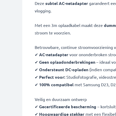
Deze
subtel AC-netadapter
garandeert e
vlogging.
Met een 3m oplaadkabel maakt deze
dummyb
stroom te voorzien.
Betrouwbare, continue stroomvoorziening 
✔
AC-netadapter
voor ononderbroken str
✔
Geen oplaadonderbrekingen
– ideaal v
✔
Ondersteunt DC-opladen
(indien compa
✔
Perfect voor:
Studiofotografie, videostre
✔
100% compatibel
met Samsung D23, D24
Veilig en duurzaam ontwerp
✔
Gecertificeerde bescherming
– kortslui
✔
Hoogwaardige stekker
met een flexibel