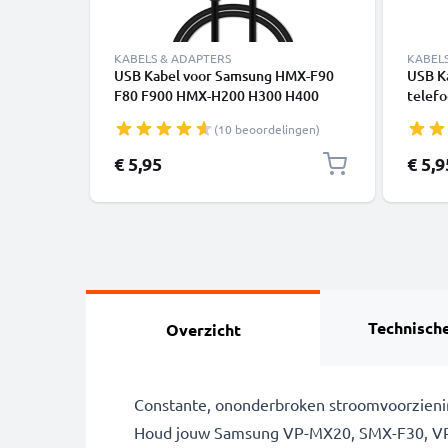
KABELS & ADAPTERS
KABEL
USB Kabel voor Samsung HMX-F90
USB K
F80 F900 HMX-H200 H300 H400
telefo
HMX-Q10 SMX-C10 SMX-F40 F30 SC-
of lui
(10 beoordelingen)
DX103 SC-D353 VP-D361 - 1m
PVC
Oplaadkabel 1A Camera foto PVC
€ 5,95
€ 5,9
Datakabel zwart
Technische
Overzicht
Constante, ononderbroken stroomvoorzieni
Houd jouw Samsung VP-MX20, SMX-F30, VP-D