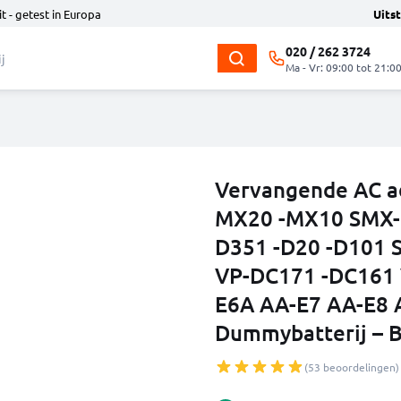
t - getest in Europa
Uits
020 / 262 3724
Ma - Vr: 09:00 tot 21:0
Vervangende AC a
MX20 -MX10 SMX-F
D351 -D20 -D101 
VP-DC171 -DC161 
E6A AA-E7 AA-E8 
Dummybatterij – Ba
(53 beoordelingen)