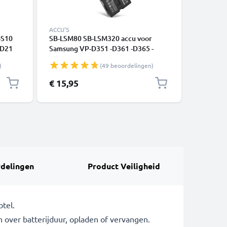
ACCU'S
ACCU'S
-S10
SB-LSM80 SB-LSM320 accu voor
2x SB-LS
-D21
Samsung VP-D351 -D361 -D365 -
Samsung
Ray,
D371 VP-D461 -D463 -D455 -D453
VP-D461
)
(49 beoordelingen)
RCA-
VP-DC163 DC175 VP-DC575 -DC565
DC175 V
siet
SC-D375 - 800mAh vervangende accu
800mAh 
€ 15,95
€ 27,95
voor camera
camera
delingen
Product Veiligheid
tel.
ver batterijduur, opladen of vervangen.