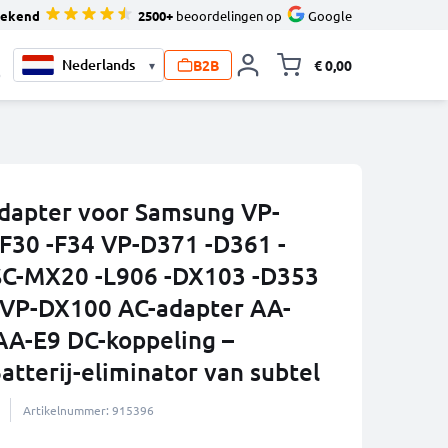
tekend
2500+
beoordelingen op
Google
B2B
€ 0,00
▾
Knevel minicart,
0
dapter voor Samsung VP-
30 -F34 VP-D371 -D361 -
SC-MX20 -L906 -DX103 -D353
VP-DX100 AC-adapter AA-
AA-E9 DC-koppeling –
tterij-eliminator van subtel
Artikelnummer: 915396