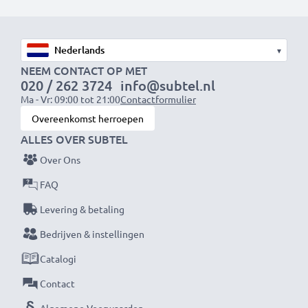
Fabrikant:
CELLONIC
Kleur:
zwart
Materiaal:
Metaal
▾
Doorsnee:
46mm
NEEM CONTACT OP MET
Dioptrieën:
+10 +4 +2 +1
020 / 262 3724
info@subtel.nl
Ma - Vr: 09:00 tot 21:00
Contactformulier
Overeenkomst herroepen
ALLES OVER SUBTEL
★ 3 jaar garantie ★
Over Ons
Als internationale speciaalzaak sinds 2004 weten wij,
waar het bij hoogwaardige producten op aankomt.
FAQ
Daarom verlenen wij een garantie van 36 maanden!
Levering & betaling
Bedrijven & instellingen
Catalogi
Contact