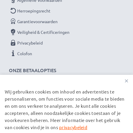
Algemene Voorwaarden
Herroepingsrecht
Garantievoorwaarden
Veiligheid & Certificeringen
Privacybeleid
Colofon
ONZE BETAALOPTIES
×
Wij gebruiken cookies om inhoud en advertenties te
ONZE VERZENDPARTNERS
personaliseren, om functies voor sociale media te bieden
en om ons verkeer te analyseren. Je kunt alle cookies
accepteren, alleen noodzakelijke cookies toestaan of je
© subtel.nl 2026
voorkeuren beheren. Meer informatie over het gebruik
Alle prijzen zijn inclusief btw en exclusief verzendkosten.
Houd er rekening mee dat alle genoemde handelsmerken de
van cookies vind je in ons
privacybeleid
geregistreerde handelsmerken van hun eigenaren zijn en