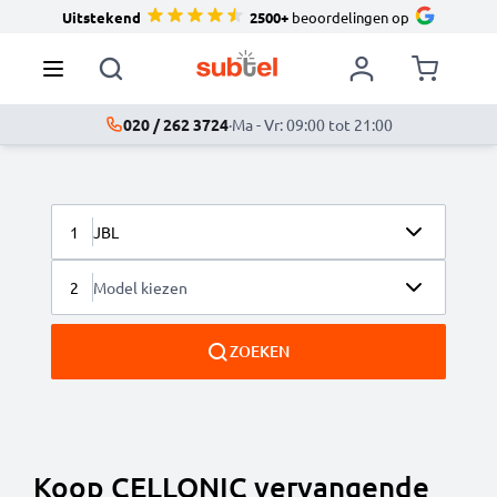
Uitstekend
2500+
beoordelingen op
020 / 262 3724
·
Ma - Vr: 09:00 tot 21:00
1
JBL
2
Model kiezen
ZOEKEN
Koop CELLONIC vervangende