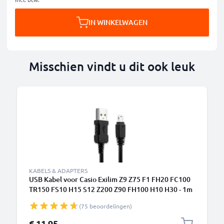
IN WINKELWAGEN
Misschien vindt u dit ook leuk
KABELS & ADAPTERS
USB Kabel voor Casio Exilim Z9 Z75 F1 FH20 FC100
TR150 FS10 H15 S12 Z200 Z90 FH100 H10 H30 - 1m
EMC-6 Oplaadkabel Camera foto PVC Datakabel
(75 beoordelingen)
zwart
€ 11,95