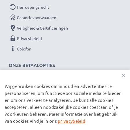
Herroepingsrecht
Garantievoorwaarden
Veiligheid & Certificeringen
Privacybeleid
Colofon
ONZE BETAALOPTIES
×
Wij gebruiken cookies om inhoud en advertenties te
ONZE VERZENDPARTNERS
personaliseren, om functies voor sociale media te bieden
en om ons verkeer te analyseren. Je kunt alle cookies
accepteren, alleen noodzakelijke cookies toestaan of je
© subtel.nl 2026
voorkeuren beheren. Meer informatie over het gebruik
Alle prijzen zijn inclusief btw en exclusief verzendkosten.
Houd er rekening mee dat alle genoemde handelsmerken de
van cookies vind je in ons
privacybeleid
geregistreerde handelsmerken van hun eigenaren zijn en