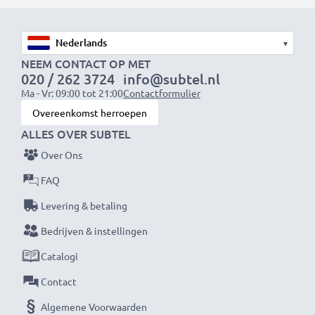
Snelle laadtijden
1x 1000mAh accu:
ca. 2 uur
1x 2000mAh accu:
ca. 4 uur
▾
1x 3000mAh accu:
ca. 6 uur
NEEM CONTACT OP MET
020 / 262 3724
info@subtel.nl
Ma - Vr: 09:00 tot 21:00
Contactformulier
OPMERKING:
Laad je batterijen vóór het eerste
Overeenkomst herroepen
gebruik volledig op voor optimale prestaties en
ALLES OVER SUBTEL
levensduur.
Over Ons
Mis nooit meer een moment met deze slimme,
FAQ
compacte LCD-batterijlader van CELLONIC. Bestel
Levering & betaling
nu met snelle levering en 3 jaar garantie!
Bedrijven & instellingen
Catalogi
Contact
Algemene Voorwaarden