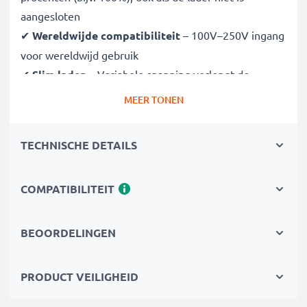
aangesloten
✔
Wereldwijde compatibiliteit
– 100V–250V ingang
voor wereldwijd gebruik
✔
Slim laden
– Variabele spanning verlengt de
levensduur van de batterij
MEER TONEN
✔
Gecertificeerde veiligheid
– CE- en RoHS-
goedgekeurd met bescherming tegen overladen,
TECHNISCHE DETAILS
oververhitting en kortsluiting
COMPATIBILITEIT
Compact & reisklaar
✔
Compact & lichtgewicht
– Past perfect in je
cameratas
BEOORDELINGEN
✔
Duurzame materialen
– Flexibel, breukbestendig
laadkabel en voedingsadapter
PRODUCT VEILIGHEID