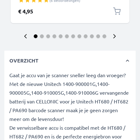
(6 beoordelingen)
Oplaadkabel USB C Stekker
€ 4,95
OVERZICHT
Gaat je accu van je scanner sneller leeg dan vroeger?
Met de nieuwe Unitech 1400-900001G,1400-
900005G,1400-910005G,1400-910006G vervangende
batterij van CELLONIC voor je Unitech HT680 / HT682
/ PA690 barcode scanner maak je je geen zorgen
meer om de levensduur!
De verwisselbare accu is compatibel met de HT680 /
HT682 / PA690 en is de perfecte energiebron voor