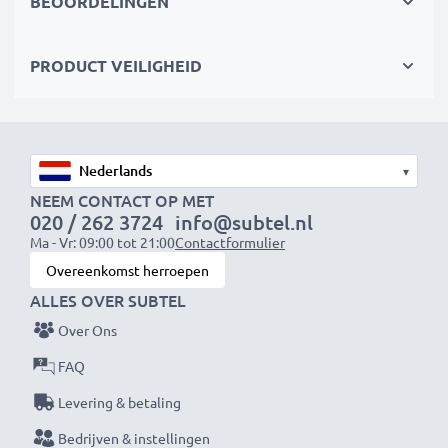
BEOORDELINGEN
accuduur neemt de zorgen van het opladen weg
PRODUCT VEILIGHEID
Vervangende batterij 1400-900001G,1400-
900005G,1400-910005G,1400-910006G barcode
scanner:
Merk:
CELLONIC vervangende batterij scanner &
▾
mobile data terminal
NEEM CONTACT OP MET
020 / 262 3724
info@subtel.nl
Capaciteit
: 2200mAh
Ma - Vr: 09:00 tot 21:00
Contactformulier
Spanning
: 3.6V - 3.7V
Overeenkomst herroepen
Celtype
: Lithium Ion
ALLES OVER SUBTEL
Kleur
: zwart
Over Ons
FAQ
Waarom direct een nieuwe kopen als je oude device
nog prima is? Dit is de oplossing voor jouw scanner! De
Levering & betaling
vervangende accu van CELLONIC zorgt voor
Bedrijven & instellingen