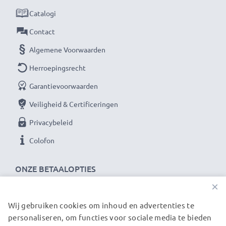
langdurige vervanging van je huidige batterij.
Catalogi
★ 3 Jaar Garantie ★
Contact
Als internationale vakhandelaar sinds 2004 weten wij
Algemene Voorwaarden
waarom het draait bij hoogwaardige batterijen voor je
Herroepingsrecht
scanner/mobile data terminal. Daarom bieden wij 36
Garantievoorwaarden
maanden garantie!
Veiligheid & Certificeringen
Privacybeleid
Colofon
ONZE BETAALOPTIES
×
Wij gebruiken cookies om inhoud en advertenties te
ONZE VERZENDPARTNERS
personaliseren, om functies voor sociale media te bieden