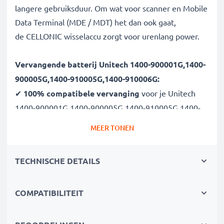
langere gebruiksduur. Om wat voor scanner en Mobile
Data Terminal (MDE / MDT) het dan ook gaat,
de CELLONIC wisselaccu zorgt voor urenlang power.
Vervangende batterij Unitech 1400-900001G,1400-
900005G,1400-910005G,1400-910006G:
✔
100% compatibele vervanging
voor je Unitech
1400-900001G,1400-900005G,1400-910005G,1400-
910006G batterij
MEER TONEN
✔
Hoge capaciteit en lange batterijduur
met een
capaciteit van 2200mAh
TECHNISCHE DETAILS
✔
Lange levensduur bij topprestatie
- dankzij de
modernste lithiumtechnologie zonder memory effect
✔
COMPATIBILITEIT
Gegarandeerde veiligheid -
bescherming tegen
kortsluiting, overhitting en overspanning
✔
Overal zorgeloos onderweg gebruiken
- De lange