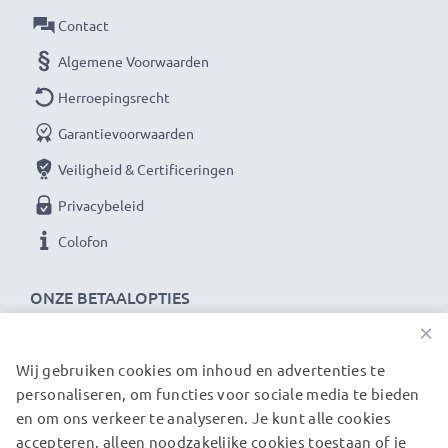
vervanging van je huidige batterij.
Contact
Algemene Voorwaarden
★ 3 Jaar Garantie ★
Herroepingsrecht
Als internationale vakhandelaar sinds 2004 weten wij
Garantievoorwaarden
waarom het draait bij hoogwaardige batterijen voor je
scanner/mobile data terminal. Daarom bieden wij 36
Veiligheid & Certificeringen
maanden garantie!
Privacybeleid
Colofon
ONZE BETAALOPTIES
×
Wij gebruiken cookies om inhoud en advertenties te
ONZE VERZENDPARTNERS
personaliseren, om functies voor sociale media te bieden
en om ons verkeer te analyseren. Je kunt alle cookies
accepteren, alleen noodzakelijke cookies toestaan of je
© subtel.nl 2026