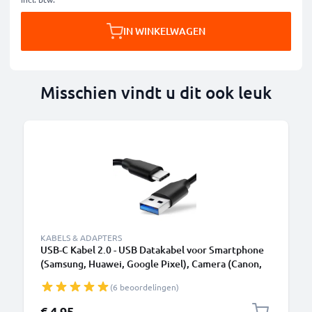
IN WINKELWAGEN
Misschien vindt u dit ook leuk
KABELS & ADAPTERS
USB-C Kabel 2.0 - USB Datakabel voor Smartphone
(Samsung, Huawei, Google Pixel), Camera (Canon,
Panasonic Lumix, Sony, GoPro) - 1,0m 3A
(6 beoordelingen)
Oplaadkabel USB C Stekker
€ 4,95