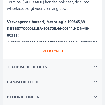
Terminal (MDE / MDT) het dan ook gaat, de subtel
wisselaccu zorgt voor urenlang power.
Vervangende batterij Metrologic 100845,33-
KB1B3770000L3,BA-80S700,46-00311,HON-46-
00311:
✔
100% compatibele vervanging
voor je Metrologic
100845,33-KB1B3770000L3,BA-80S700,46-
MEER TONEN
00311,HON-46-00311 batterij
✔
Hoge capaciteit en lange batterijduur
met een
TECHNISCHE DETAILS
capaciteit van 750mAh
✔
Lange levensduur bij topprestatie
- dankzij de
COMPATIBILITEIT
modernste lithiumtechnologie zonder memory effect
✔
Gegarandeerde veiligheid -
bescherming tegen
kortsluiting, overhitting en overspanning
BEOORDELINGEN
✔
Overal zorgeloos onderweg gebruiken
- De lange