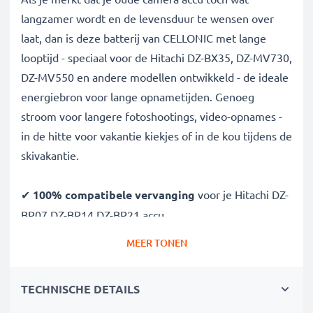
langzamer wordt en de levensduur te wensen over
laat, dan is deze batterij van CELLONIC met lange
looptijd - speciaal voor de Hitachi DZ-BX35, DZ-MV730,
DZ-MV550 en andere modellen ontwikkeld - de ideale
energiebron voor lange opnametijden. Genoeg
stroom voor langere fotoshootings, video-opnames -
in de hitte voor vakantie kiekjes of in de kou tijdens de
skivakantie.
✔
100% compatibele vervanging
voor je Hitachi DZ-
BP07,DZ-BP14,DZ-BP21 accu
✔
Hoge capaciteit en lange looptijd
- Kwalitatief
MEER TONEN
hoogstaande batterij met 2100mAh
✔
Vrijheid en flexibiliteit
- Geen pauzes meer om
TECHNISCHE DETAILS
op te laden, lange fotoshoots zijn geen probleem