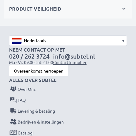
PRODUCT VEILIGHEID
OPMERKING:
Laad de accu’s volledig op vóór het
eerste gebruik voor optimale prestaties en
levensduur.
▾
Elke CELLONIC accu wordt grondig getest op
NEEM CONTACT OP MET
020 / 262 3724
info@subtel.nl
prestaties en duurzaamheid. Bestel nu – snelle
Ma - Vr: 09:00 tot 21:00
Contactformulier
levering & 3 jaar garantie!
Overeenkomst herroepen
ALLES OVER SUBTEL
Over Ons
FAQ
Levering & betaling
Bedrijven & instellingen
Catalogi