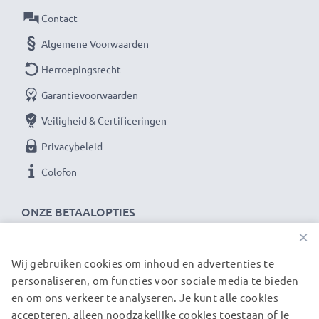
Contact
Algemene Voorwaarden
Herroepingsrecht
Garantievoorwaarden
Veiligheid & Certificeringen
Privacybeleid
Colofon
ONZE BETAALOPTIES
×
Wij gebruiken cookies om inhoud en advertenties te
ONZE VERZENDPARTNERS
personaliseren, om functies voor sociale media te bieden
en om ons verkeer te analyseren. Je kunt alle cookies
accepteren, alleen noodzakelijke cookies toestaan of je
© subtel.nl 2026