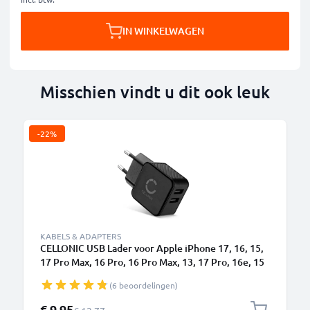
IN WINKELWAGEN
Misschien vindt u dit ook leuk
-22%
KABELS & ADAPTERS
CELLONIC USB Lader voor Apple iPhone 17, 16, 15,
17 Pro Max, 16 Pro, 16 Pro Max, 13, 17 Pro, 16e, 15
Pro, 12, 11, 13 Pro, AirPods Pro Samsung Galaxy
(6 beoordelingen)
S24, S25 Ultra, S25, S24 Ultra Google Pixel 9 met
17W - 3.4A, USB snellader USB oplader USB
Speciale prijs
€ 9,95