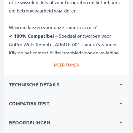
of te wisselen. Ideaal voor fotografen en liefhebbers
die betrouwbaarheid waarderen.
Waarom kiezen voor onze camera-accu’s?
✔
100% Compatibel
– Speciaal ontworpen voor
GoPro Wi-Fi Remote, ARMTE-001 camera’s & meer.
Klik op het compatibiliteitstabblad voor de volledige
lijst
MEER TONEN
✔
Gegarandeerde 350mAh capaciteit
– Voor
langere fotosessies zonder onderbreking
TECHNISCHE DETAILS
✔
Geavanceerde Lithium-Polymer technologie
–
Voor stabiele stroom, lange levensduur en efficiëntie
✔
Topkwaliteit & veiligheid
– Streng getest volgens
COMPATIBILITEIT
hoge normen
✔
Eenvoudige installatie & perfecte pasvorm
–
BEOORDELINGEN
Ook geschikt voor je originele oplader