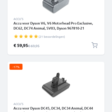
ACCU'S
Accu voor Dyson V6, V6 Motorhead Pro Exclusive,
DC62, DC74 Animal, SV03, Dyson 967810-21
4000mAh van CELLONIC - Batterij met schroeven
(21 beoordelingen)
(Niet compatibel met een wandlader)
Speciale prijs
€ 59,95
Normale prijs
€ 69,95
-17%
ACCU'S
Accu voor Dyson DC45, DC34, DC34 Animal, DC44