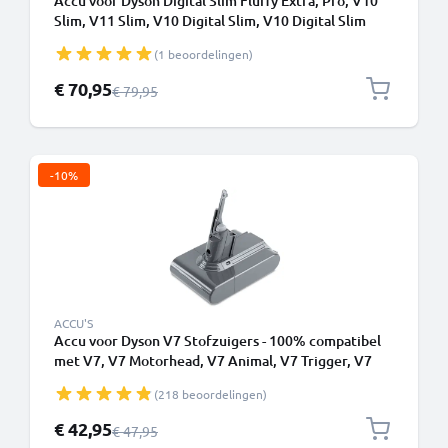
Accu voor Dyson Digital Slim Fluffy Extra, Pro, V10
Slim, V11 Slim, V10 Digital Slim, V10 Digital Slim
Fluffy Extra (Dyson SV18) 2500mAh van CELLONIC -
(1 beoordelingen)
Klikbatterij
Speciale prijs
€ 70,95
Normale prijs
€ 79,95
-10%
ACCU'S
Accu voor Dyson V7 Stofzuigers - 100% compatibel
met V7, V7 Motorhead, V7 Animal, V7 Trigger, V7
Cord Free, V7 Total Clean, SV11 Type B (Dyson
(218 beoordelingen)
968670-02) (21,6V, 2500mAh) van CELLONIC -
Batterij met schroeven
Speciale prijs
€ 42,95
Normale prijs
€ 47,95