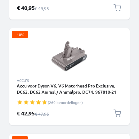
Speciale prijs
€ 40,95
Normale prijs
€ 49,95
-10%
ACCU'S
Accu voor Dyson V6, V6 Motorhead Pro Exclusive,
DC62, DC62 Animal / Animalpro, DC74, 967810-21
Type B - Batterij met schroeven 2000mAh van
(260 beoordelingen)
CELLONIC
Speciale prijs
€ 42,95
Normale prijs
€ 47,95