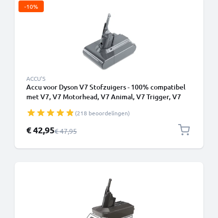
-10%
ACCU'S
Accu voor Dyson V7 Stofzuigers - 100% compatibel
met V7, V7 Motorhead, V7 Animal, V7 Trigger, V7
Cord Free, V7 Total Clean, SV11 Type B (Dyson
(218 beoordelingen)
968670-02) (21,6V, 2500mAh) van CELLONIC -
Batterij met schroeven
Speciale prijs
€ 42,95
Normale prijs
€ 47,95