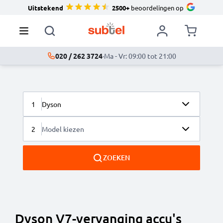
Uitstekend
2500+
beoordelingen op
020 / 262 3724
·
Ma - Vr: 09:00 tot 21:00
1
Dyson
2
Model kiezen
ZOEKEN
Dyson V7-vervanging accu's