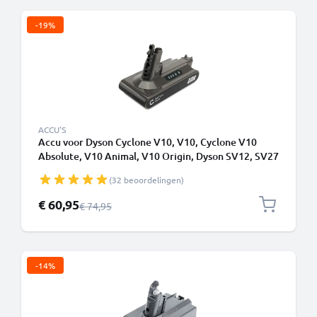
-19%
ACCU'S
Accu voor Dyson Cyclone V10, V10, Cyclone V10
Absolute, V10 Animal, V10 Origin, Dyson SV12, SV27
2500mAh - Alleen geschikt voor type B - Batterij met
(32 beoordelingen)
schroeven - van CELLONIC
Speciale prijs
€ 60,95
Normale prijs
€ 74,95
-14%