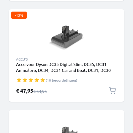
-13%
ACCU'S
Accu voor Dyson DC35 Digital Slim, DC35, DC31
Animalpro, DC34, DC31 Car and Boat, DC31, DC30
1500mAh - Alleen geschikt voor type A - Klikbatterij -
(10 beoordelingen)
van CELLONIC
Speciale prijs
€ 47,95
Normale prijs
€ 54,95