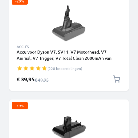
-20%
ACCU'S
Accu voor Dyson V7, SV11, V7 Motorhead, V7
Animal, V7 Trigger, V7 Total Clean 2000mAh van
CELLONIC - Batterij met schroeven
(228 beoordelingen)
Speciale prijs
€ 39,95
Normale prijs
€ 49,95
-19%