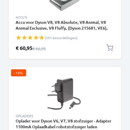
ACCU'S
Accu voor Dyson V8, V8 Absolute, V8 Animal, V8
Animal Exclusive, V8 Fluffy, (Dyson 215681, VE6),
SV10, SV25 3000mAh van CELLONIC - Batterij met
(351 beoordelingen)
schroeven
Speciale prijs
€ 60,95
Normale prijs
€ 66,95
-19%
OPLADERS
Oplader voor Dyson V6, V7, V8 stofzuiger - Adapter
1100mA Oplaadkabel robotstofzuiger laden