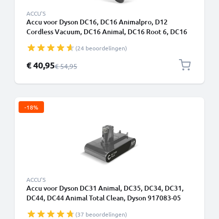
ACCU'S
Accu voor Dyson DC16, DC16 Animalpro, D12
Cordless Vacuum, DC16 Animal, DC16 Root 6, DC16
Issey Miyake, DC16 Handheld 1500mAh van
(24 beoordelingen)
CELLONIC
Speciale prijs
€ 40,95
Normale prijs
€ 54,95
-18%
ACCU'S
Accu voor Dyson DC31 Animal, DC35, DC34, DC31,
DC44, DC44 Animal Total Clean, Dyson 917083-05
1500mAh - Alleen geschikt voor type A - Klikbatterij -
(37 beoordelingen)
van CELLONIC