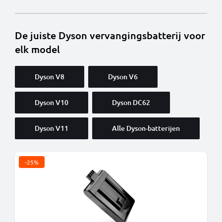
De juiste Dyson vervangingsbatterij voor
elk model
Dyson V8
Dyson V6
Dyson V10
Dyson DC62
Dyson V11
Alle Dyson-batterijen
-25%