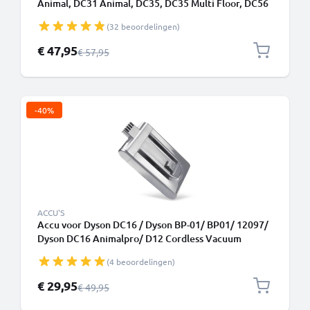
Animal, DC31 Animal, DC35, DC35 Multi Floor, DC56
2500mAh van CELLONIC - Batterij met schroeven
(32 beoordelingen)
Speciale prijs
€ 47,95
Normale prijs
€ 57,95
-40%
ACCU'S
Accu voor Dyson DC16 / Dyson BP-01/ BP01/ 12097/
Dyson DC16 Animalpro/ D12 Cordless Vacuum
1400mAh van CELLONIC
(4 beoordelingen)
Speciale prijs
€ 29,95
Normale prijs
€ 49,95