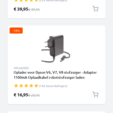
(228 beoordelingen)
Speciale prijs
€ 39,95
Normale prijs
€ 49,95
-19%
OPLADERS
Oplader voor Dyson V6, V7, V8 stofzuiger - Adapter
1100mA Oplaadkabel robotstofzuiger laden
(146 beoordelingen)
Speciale prijs
€ 16,95
Normale prijs
€ 20,95