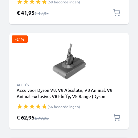
(69 beoordelingen)
CELLONIC
Speciale prijs
€ 41,95
Normale prijs
€ 49,95
-21%
ACCU'S
Accu voor Dyson V8, V8 Absolute, V8 Animal, V8
Animal Exclusive, V8 Fluffy, V8 Range (Dyson
215681), SV10, SV25 4000mAh van CELLONIC
(56 beoordelingen)
Speciale prijs
€ 62,95
Normale prijs
€ 79,95