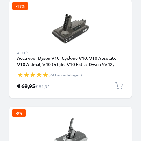
-18%
ACCU'S
Accu voor Dyson V10, Cyclone V10, V10 Absolute,
V10 Animal, V10 Origin, V10 Extra, Dyson SV12,
SV27 3000mAh - Alleen geschikt voor type B -
(74 beoordelingen)
Batterij met schroeven - van CELLONIC
Speciale prijs
€ 69,95
Normale prijs
€ 84,95
-9%