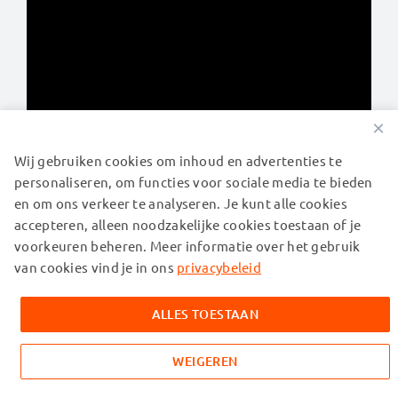
×
Wij gebruiken cookies om inhoud en advertenties te
personaliseren, om functies voor sociale media te bieden
en om ons verkeer te analyseren. Je kunt alle cookies
Dyson V7 accu gids –
accepteren, alleen noodzakelijke cookies toestaan of je
probleemoplossing, reparaties &
voorkeuren beheren. Meer informatie over het gebruik
van cookies vind je in ons
privacybeleid
FAQ
ALLES TOESTAAN
Hoe lang gaat een Dyson V7-accu per lading mee?
WEIGEREN
Wat is de totale levensduur van een Dyson V7-accu?