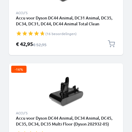
ACCU'S
Accu voor Dyson DC44 Animal, DC31 Animal, DC35,
DC34, DC31, DC44, DC44 Animal Total Clean
2000mAh - Alleen geschikt voor type A - Klikbatterij -
(16 beoordelingen)
van CELLONIC
Speciale prijs
€ 42,95
Normale prijs
€ 52,95
-16%
ACCU'S
Accu voor Dyson DC44 Animal, DC34 Animal, DC45,
DC35, DC34, DC35 Multi Floor (Dyson 202932-05)
2000mAh - type B - Batterij met schroeven - van