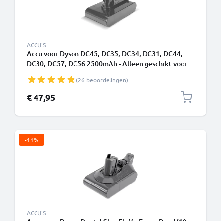
ACCU'S
Accu voor Dyson DC45, DC35, DC34, DC31, DC44,
DC30, DC57, DC56 2500mAh - Alleen geschikt voor
type A - Klikbatterij - van CELLONIC
(26 beoordelingen)
€ 47,95
-11%
ACCU'S