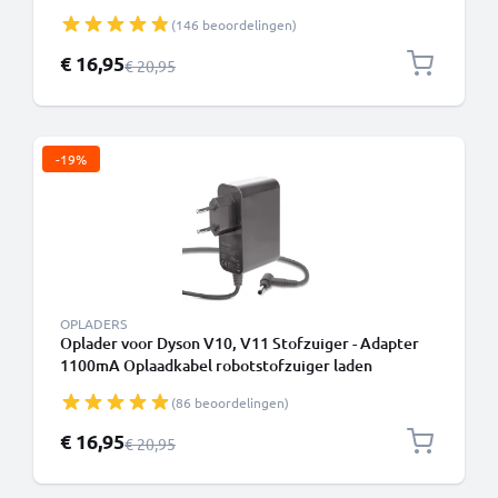
(146 beoordelingen)
Speciale prijs
€ 16,95
Normale prijs
€ 20,95
-19%
OPLADERS
Oplader voor Dyson V10, V11 Stofzuiger - Adapter
1100mA Oplaadkabel robotstofzuiger laden
(86 beoordelingen)
Speciale prijs
€ 16,95
Normale prijs
€ 20,95