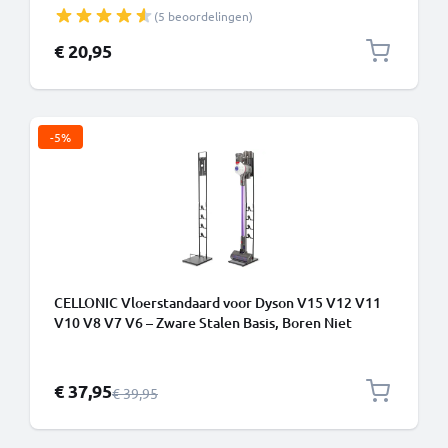
stofzuigers van CELLONIC
(5 beoordelingen)
€ 20,95
-5%
CELLONIC Vloerstandaard voor Dyson V15 V12 V11
V10 V8 V7 V6 – Zware Stalen Basis, Boren Niet
Nodig, 4+ Accessoires, 1265mm Toren
Speciale prijs
€ 37,95
Normale prijs
€ 39,95