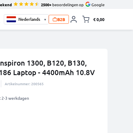
tekend
2500+
beoordelingen op
Google
B2B
€ 0,00
▾
Knevel minicart,
0
 Inspiron 1300, B120, B130,
186 Laptop - 4400mAh 10.8V
Artikelnummer: 200565
: 2-3 werkdagen