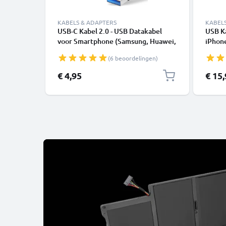
KABELS & ADAPTERS
KABEL
USB-C Kabel 2.0 - USB Datakabel
USB K
voor Smartphone (Samsung, Huawei,
iPhone
Google Pixel), Camera (Canon,
SE - 
(6 beoordelingen)
Panasonic Lumix, Sony, GoPro) -
1,0m 3A Oplaadkabel USB C Stekker
€ 4,95
€ 15