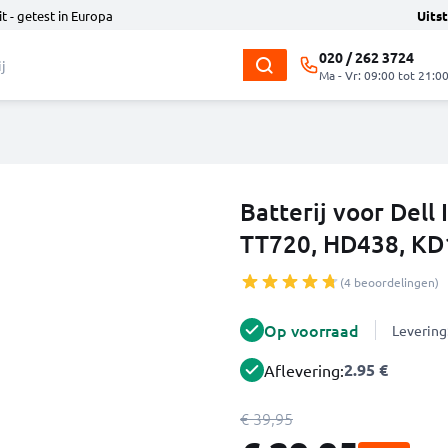
t - getest in Europa
Uits
020 / 262 3724
Ma - Vr: 09:00 tot 21:0
Batterij voor Dell
TT720, HD438, KD
(4 beoordelingen)
Op voorraad
Levering
2.95 €
Aflevering:
€ 39,95