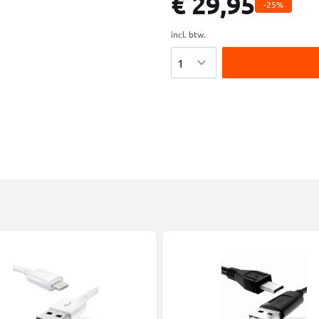
€ 29,95
-25%
incl. btw.
Aantal