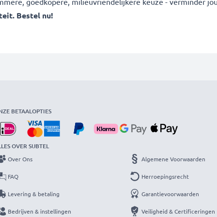
slimmere, goedkopere, milieuvriendelijkere keuze - verminder jo
eit. Bestel nu!
NZE BETAALOPTIES
LLES OVER SUBTEL
Over Ons
Algemene Voorwaarden
FAQ
Herroepingsrecht
Levering & betaling
Garantievoorwaarden
Bedrijven & instellingen
Veiligheid & Certificeringen