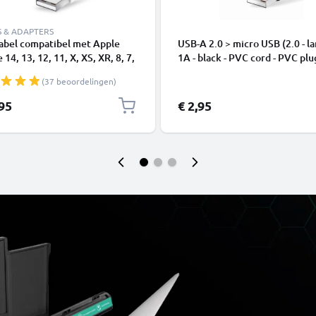
S & ADAPTERS
abel compatibel met Apple
USB-A 2.0 > micro USB (2.0 - la
 14, 13, 12, 11, X, XS, XR, 8, 7,
1A - black - PVC cord - PVC plu
1m Oplaadkabel smartphone
(37 beoordelingen)
,95
€ 2,95